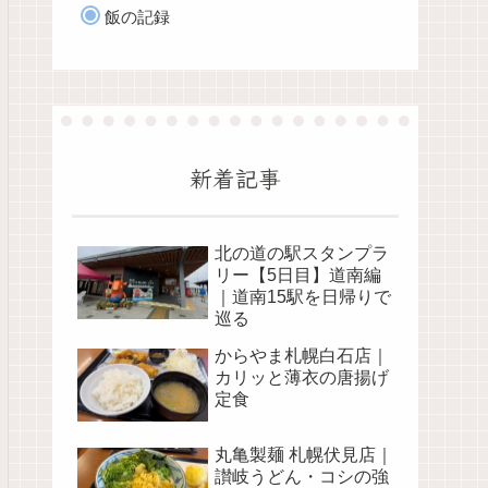
飯の記録
新着記事
北の道の駅スタンプラ
リー【5日目】道南編
｜道南15駅を日帰りで
巡る
からやま札幌白石店｜
カリッと薄衣の唐揚げ
定食
丸亀製麺 札幌伏見店｜
讃岐うどん・コシの強