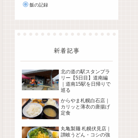
飯の記録
新着記事
北の道の駅スタンプラ
リー【5日目】道南編
｜道南15駅を日帰りで
巡る
からやま札幌白石店｜
カリッと薄衣の唐揚げ
定食
丸亀製麺 札幌伏見店｜
讃岐うどん・コシの強