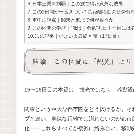
日本三景を制覇｜この旅で得た意外な成果
この2日間が一番きつい？長距離移動の疲労分
車中泊視点｜関東と東北で何が違うか
この区間の学び｜“飛ばす勇気”も日本一周には
次の記事｜いよいよ最終区間（17日目）
結論｜この区間は「観光」より
15〜16日目の本質は、観光ではなく「移動
関東という巨大な都市圏をどう抜けるか。そ
ブと違い、単純な距離では測れないのが都市
化――これらすべてが複雑に絡み合い、移動