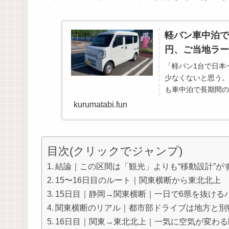
軽バン車中泊で日
円、ご当地ラー
「軽バン1台で日本
少なくないと思う。
も車中泊で長期間の
た。しかし実際にや
kurumatabi.fun
目次(クリックでジャンプ)
結論｜この区間は「観光」よりも“移動設計”が
15〜16日目のルート｜関東横断から東北北上
15日目｜静岡→関東横断｜一日で6県を抜ける
関東横断のリアル｜都市部ドライブは地方と別
16日目｜関東→東北北上｜一気に空気が変わる