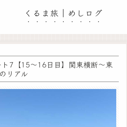
くるま旅｜めしログ
ト7【15〜16日目】関東横断〜東
のリアル