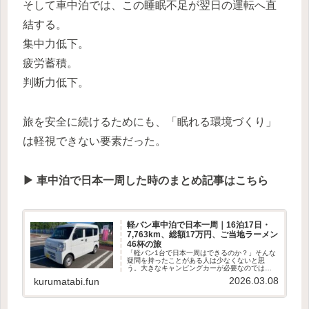
そして車中泊では、この睡眠不足が翌日の運転へ直
結する。
集中力低下。
疲労蓄積。
判断力低下。
旅を安全に続けるためにも、「眠れる環境づくり」
は軽視できない要素だった。
▶ 車中泊で日本一周した時のまとめ記事はこちら
軽バン車中泊で日本一周｜16泊17日・
7,763km、総額17万円、ご当地ラーメン
46杯の旅
「軽バン1台で日本一周はできるのか？」そんな
疑問を持ったことがある人は少なくないと思
う。大きなキャンピングカーが必要なのではな
いか。そもそも車中泊で長期間の生活ができる
2026.03.08
kurumatabi.fun
のか。私も出発前は同じことを心配していた。
しかし実際にやってみると、結論…