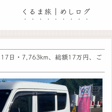
くるま旅｜めしログ
7日・7,763km、総額17万円、ご