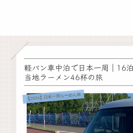
軽バン車中泊で日本一周｜16泊1
当地ラーメン46杯の旅
【2024】日本一周らーめん旅