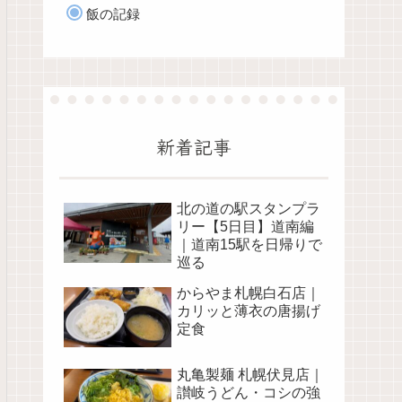
飯の記録
新着記事
北の道の駅スタンプラ
リー【5日目】道南編
｜道南15駅を日帰りで
巡る
からやま札幌白石店｜
カリッと薄衣の唐揚げ
定食
丸亀製麺 札幌伏見店｜
讃岐うどん・コシの強