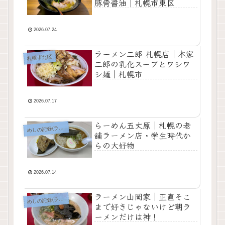
豚骨醤油｜札幌市東区
2026.07.24
ラーメン二郎 札幌店｜本家
札幌市北区
二郎の乳化スープとワシワ
シ麺｜札幌市
2026.07.17
らーめん五丈原｜札幌の老
しの記録(ラーメン以外)
め
舗ラーメン店・学生時代か
らの大好物
2026.07.14
ラーメン山岡家｜正直そこ
しの記録(ラーメン以外)
め
まで好きじゃないけど朝ラ
ーメンだけは神！