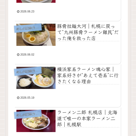
2026.06.23
豚骨拉麺大河｜札幌に戻っ
しの記録(ラーメン以外)
め
て“九州豚骨ラーメン難民”だ
った俺を救った店
2026.06.02
横浜家系ラーメン魂心家｜
しの記録(ラーメン以外)
め
家系好きが“あえて壱系”に行
きたくなる理由
2026.05.19
ラーメン二郎 札幌店｜北海
しの記録(ラーメン以外)
め
道で唯一の本家ラーメン二
郎｜札幌駅