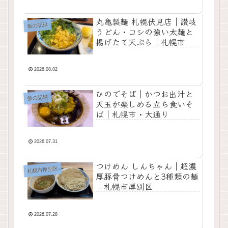
丸亀製麺 札幌伏見店｜讃岐
飯の記録
うどん・コシの強い太麺と
揚げたて天ぷら｜札幌市
2026.08.02
ひのでそば｜かつお出汁と
飯の記録
天玉が楽しめる立ち食いそ
ば｜札幌市・大通り
2026.07.31
つけめん しんちゃん｜超濃
札幌市厚別区
厚豚骨つけめんと3種類の麺
｜札幌市厚別区
2026.07.28