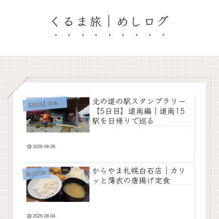
くるま旅｜めしログ
北の道の駅スタンプラリー
2026】北海道「道の駅」巡り
【
【5日目】道南編｜道南15
駅を日帰りで巡る
2026.08.06
からやま札幌白石店｜カリ
飯の記録
ッと薄衣の唐揚げ定食
2026.08.04