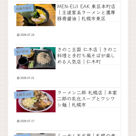
MEN-EIJI EAK 東区本町店
札幌市東区
｜王道家系ラーメンと濃厚
豚骨醤油｜札幌市東区
2026.07.24
きのこ王国 仁木店｜きのこ
飯の記録
料理と手打ち風そばが楽し
める人気店｜仁木町
2026.07.21
ラーメン二郎 札幌店｜本家
札幌市北区
二郎の乳化スープとワシワ
シ麺｜札幌市
2026.07.17
らーめん五丈原｜札幌の老