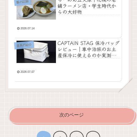
飯の記録
舗ラーメン店・学生時代か
らの大好物
2026.07.14
CAPTAIN STAG 保冷バッグ
道具の紹介
レビュー｜車中泊旅のお土
産保冷に使えるのか実測検
証
2026.07.07
次のページ